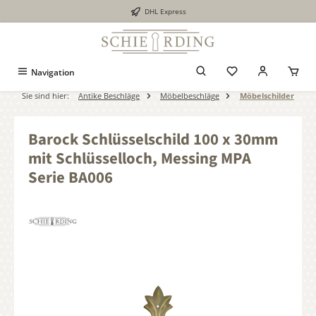
DHL Express
alt springen
Navigation
Sie sind hier:
Antike Beschläge
Möbelbeschläge
Möbelschilder
Barock Schlüsselschild 100 x 30mm
mit Schlüsselloch, Messing MPA
Serie BA006
Bildergalerie überspringen