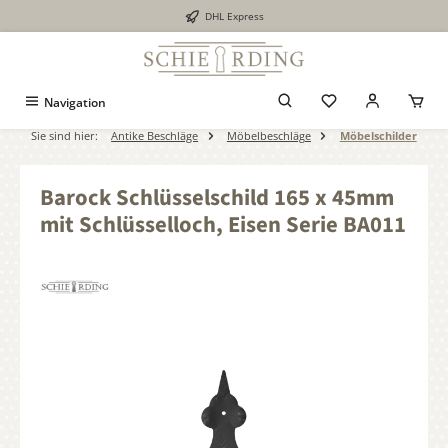
DHL Express
alt springen
Navigation
Sie sind hier:
Antike Beschläge
Möbelbeschläge
Möbelschilder
Barock Schlüsselschild 165 x 45mm
mit Schlüsselloch, Eisen Serie BA011
Bildergalerie überspringen