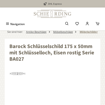
DHL Express
alt springen
Navigation
Sie sind hier:
Antike Beschläge
Möbelbeschläge
Möbelschilder
Barock Schlüsselschild 175 x 50mm
mit Schlüsselloch, Eisen rostig Serie
BA027
Bildergalerie überspringen