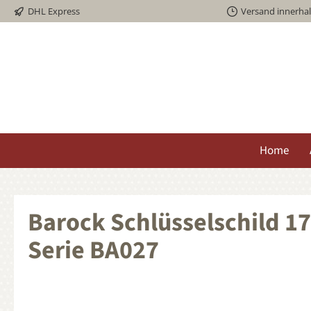
DHL Express
Versand innerha
springen
Zur Hauptnavigation springen
Home
Barock Schlüsselschild 1
Serie BA027
Bildergalerie überspringen