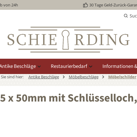
lb von 24h
30 Tage Geld-Zurück-Garan
Su
Antike Beschläge
Restaurierbedarf
Informationen &
Sie sind hier:
Antike Beschläge
Möbelbeschläge
Möbelschilder
75 x 50mm mit Schlüsselloch