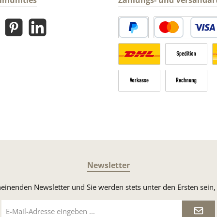
mmunities
Zahlungs- und Versandar
gram
Pinterest
LinkedIn
PayPal
Kredit- oder Debitk
Versandkosten Deutschland n
Sperrgut
V
Vorkasse
Rechnung
Newsletter
heinenden Newsletter und Sie werden stets unter den Ersten sei
E-
Mail-