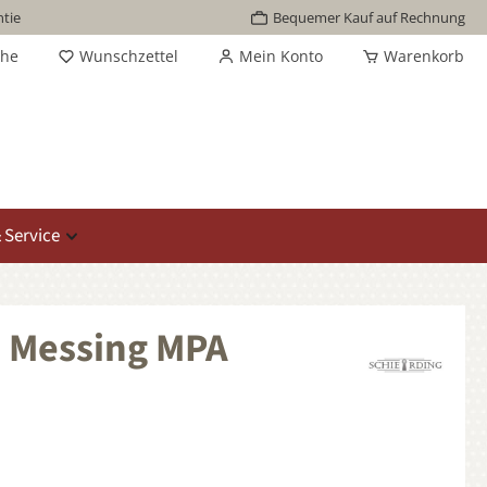
tie
Bequemer Kauf auf Rechnung
che
Wunschzettel
Mein Konto
Warenkorb
 Service
, Messing MPA