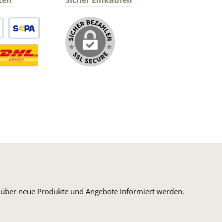
ten
Sicher Einkaufen
arte
SEPA Lastschrift
ormaler Versand Deutsche Post
ersandkosten Deutschland im DHL Express Next Day
n, über neue Produkte und Angebote informiert werden.