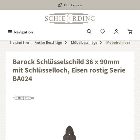
DHL Express
alt springen
Navigation
Sie sind hier:
Antike Beschläge
Möbelbeschläge
Möbelschilder
Barock Schlüsselschild 36 x 90mm
mit Schlüsselloch, Eisen rostig Serie
BA024
Bildergalerie überspringen