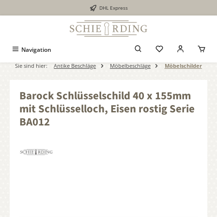
DHL Express
alt springen
Navigation
Sie sind hier:
Antike Beschläge
Möbelbeschläge
Möbelschilder
Barock Schlüsselschild 40 x 155mm
mit Schlüsselloch, Eisen rostig Serie
BA012
Bildergalerie überspringen