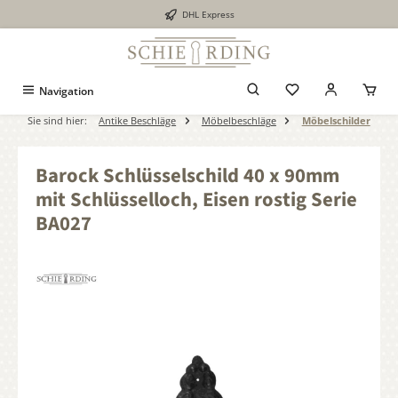
DHL Express
alt springen
Navigation
Sie sind hier:
Antike Beschläge
Möbelbeschläge
Möbelschilder
Barock Schlüsselschild 40 x 90mm
mit Schlüsselloch, Eisen rostig Serie
BA027
Bildergalerie überspringen