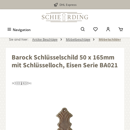
DHL Express
alt springen
Navigation
Sie sind hier:
Antike Beschläge
Möbelbeschläge
Möbelschilder
Barock Schlüsselschild 50 x 165mm
mit Schlüsselloch, Eisen Serie BA021
Bildergalerie überspringen