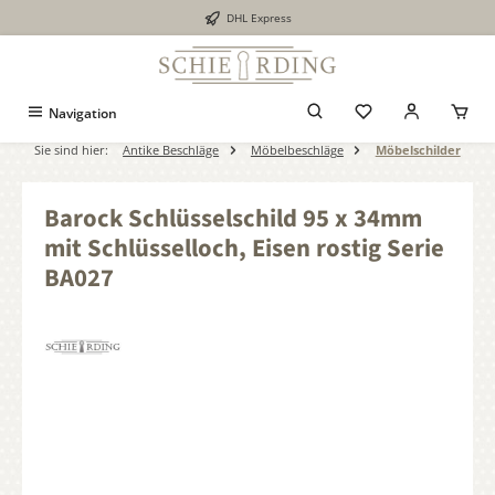
DHL Express
alt springen
Navigation
Sie sind hier:
Antike Beschläge
Möbelbeschläge
Möbelschilder
Barock Schlüsselschild 95 x 34mm
mit Schlüsselloch, Eisen rostig Serie
BA027
Bildergalerie überspringen