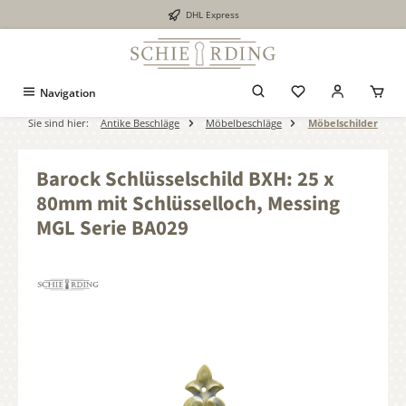
DHL Express
alt springen
Navigation
Sie sind hier:
Antike Beschläge
Möbelbeschläge
Möbelschilder
Barock Schlüsselschild BXH: 25 x
80mm mit Schlüsselloch, Messing
MGL Serie BA029
Bildergalerie überspringen