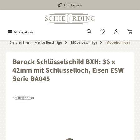
DHL Express
alt springen
Navigation
Sie sind hier:
Antike Beschläge
Möbelbeschläge
Möbelschilder
Barock Schlüsselschild BXH: 36 x
42mm mit Schlüsselloch, Eisen ESW
Serie BA045
Bildergalerie überspringen