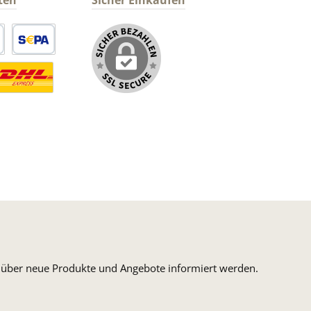
ten
Sicher Einkaufen
arte
SEPA Lastschrift
ormaler Versand Deutsche Post
ersandkosten Deutschland im DHL Express Next Day
n, über neue Produkte und Angebote informiert werden.