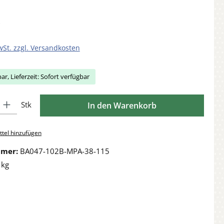
wSt. zzgl. Versandkosten
ar, Lieferzeit: Sofort verfügbar
Gib den gewünschten Wert ein oder benutze die Schaltflächen um die Anzahl zu 
Stk
In den Warenkorb
tel hinzufügen
mmer:
BA047-102B-MPA-38-115
 kg