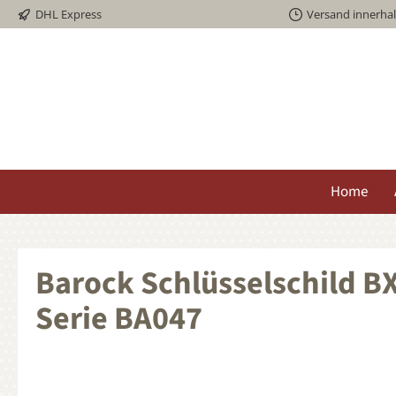
DHL Express
Versand innerha
springen
Zur Hauptnavigation springen
Home
Barock Schlüsselschild B
Serie BA047
Bildergalerie überspringen