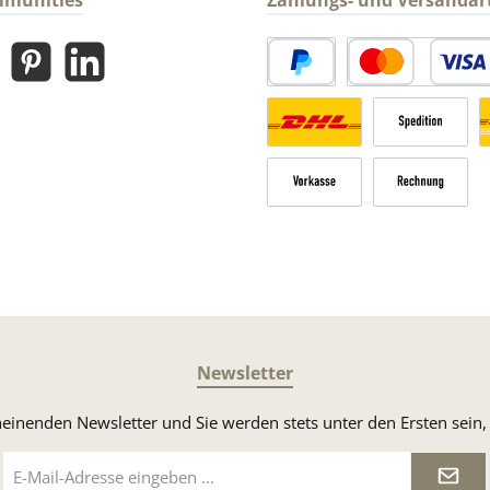
mmunities
Zahlungs- und Versandar
gram
Pinterest
LinkedIn
PayPal
Kredit- oder Debitk
Versandkosten Deutschland n
Sperrgut
V
Vorkasse
Rechnung
Newsletter
heinenden Newsletter und Sie werden stets unter den Ersten sei
E-
Mail-