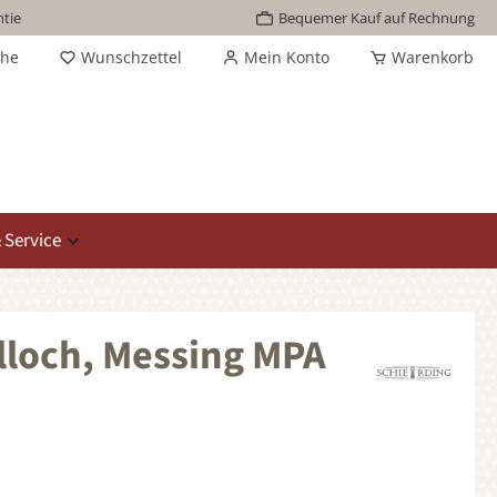
tie
Bequemer Kauf auf Rechnung
che
Wunschzettel
Mein Konto
Warenkorb
 Service
lloch, Messing MPA