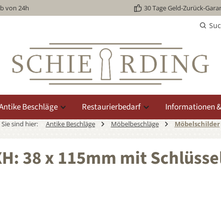
lb von 24h
30 Tage Geld-Zurück-Garan
Su
Antike Beschläge
Restaurierbedarf
Informationen &
Sie sind hier:
Antike Beschläge
Möbelbeschläge
Möbelschilder
XH: 38 x 115mm mit Schlüsse