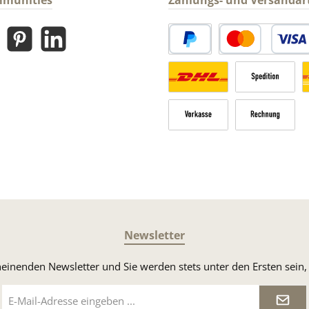
mmunities
Zahlungs- und Versandar
gram
Pinterest
LinkedIn
PayPal
Kredit- oder Debitk
Versandkosten Deutschland n
Sperrgut
V
Vorkasse
Rechnung
Newsletter
heinenden Newsletter und Sie werden stets unter den Ersten sei
E-
Mail-