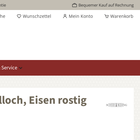
tie
Bequemer Kauf auf Rechnung
che
Wunschzettel
Mein Konto
Warenkorb
 Service
loch, Eisen rostig