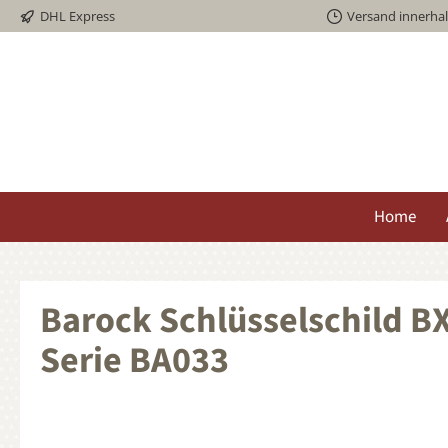
DHL Express
Versand innerha
springen
Zur Hauptnavigation springen
Home
Barock Schlüsselschild BX
Serie BA033
Bildergalerie überspringen