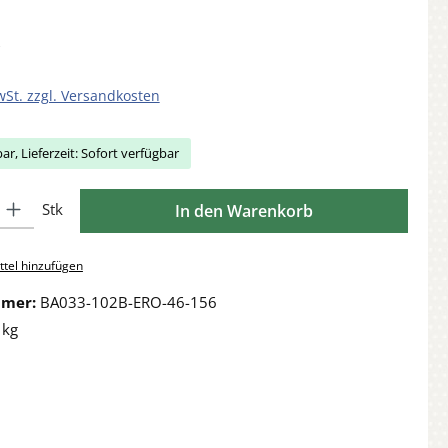
wSt. zzgl. Versandkosten
ar, Lieferzeit: Sofort verfügbar
Gib den gewünschten Wert ein oder benutze die Schaltflächen um die Anzahl zu 
Stk
In den Warenkorb
tel hinzufügen
mmer:
BA033-102B-ERO-46-156
 kg