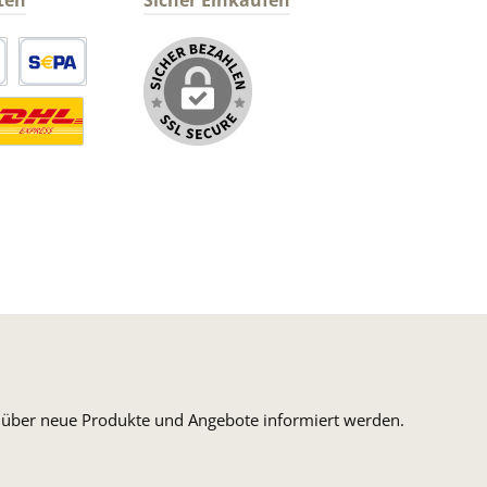
ten
Sicher Einkaufen
arte
SEPA Lastschrift
ormaler Versand Deutsche Post
ersandkosten Deutschland im DHL Express Next Day
n, über neue Produkte und Angebote informiert werden.