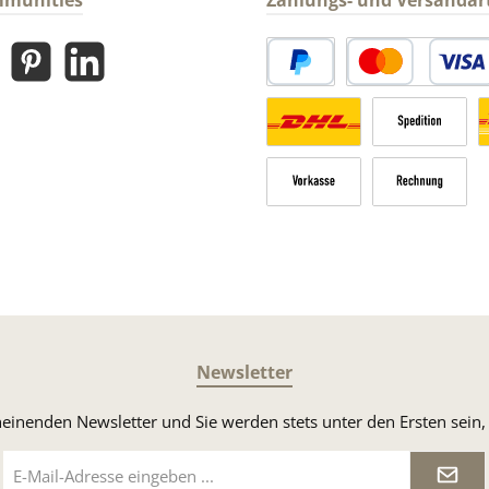
mmunities
Zahlungs- und Versandar
gram
Pinterest
LinkedIn
PayPal
Kredit- oder Debitk
Versandkosten Deutschland n
Sperrgut
V
Vorkasse
Rechnung
Newsletter
heinenden Newsletter und Sie werden stets unter den Ersten sei
E-
Mail-