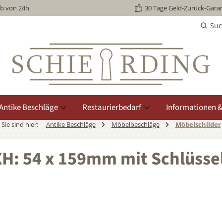
lb von 24h
30 Tage Geld-Zurück-Garan
Su
Antike Beschläge
Restaurierbedarf
Informationen &
Sie sind hier:
Antike Beschläge
Möbelbeschläge
Möbelschilder
XH: 54 x 159mm mit Schlüsse