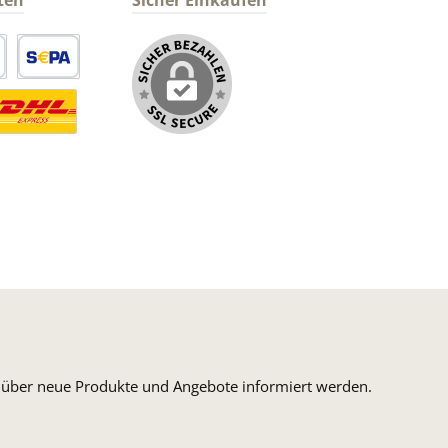
ten
Sicher Einkaufen
arte
SEPA Lastschrift
ormaler Versand Deutsche Post
ersandkosten Deutschland im DHL Express Next Day
n, über neue Produkte und Angebote informiert werden.