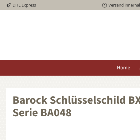
DHL Express
Versand innerha
springen
Zur Hauptnavigation springen
Home
Barock Schlüsselschild B
Serie BA048
Bildergalerie überspringen