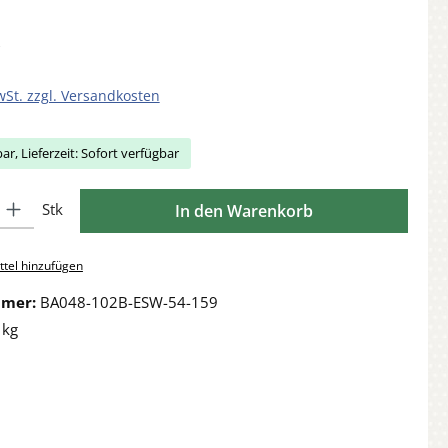
wSt. zzgl. Versandkosten
ar, Lieferzeit: Sofort verfügbar
Gib den gewünschten Wert ein oder benutze die Schaltflächen um die Anzahl zu 
Stk
In den Warenkorb
tel hinzufügen
mmer:
BA048-102B-ESW-54-159
 kg