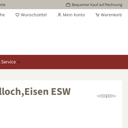
tie
Bequemer Kauf auf Rechnung
che
Wunschzettel
Mein Konto
Warenkorb
 Service
lloch,Eisen ESW