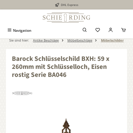
DHL Express
alt springen
Navigation
Sie sind hier:
Antike Beschläge
Möbelbeschläge
Möbelschilder
Barock Schlüsselschild BXH: 59 x
260mm mit Schlüsselloch, Eisen
rostig Serie BA046
Bildergalerie überspringen