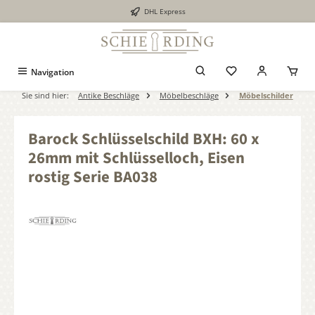
DHL Express
alt springen
Navigation
Sie sind hier:
Antike Beschläge
Möbelbeschläge
Möbelschilder
Barock Schlüsselschild BXH: 60 x
26mm mit Schlüsselloch, Eisen
rostig Serie BA038
Bildergalerie überspringen