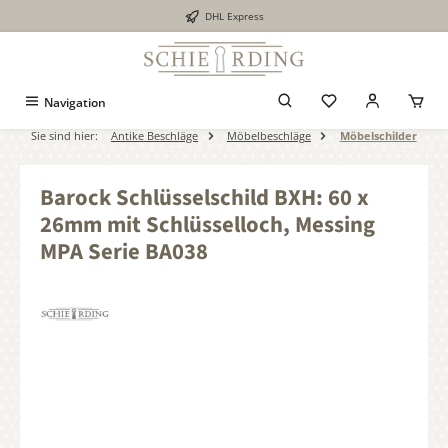
DHL Express
alt springen
Navigation
Sie sind hier:
Antike Beschläge
Möbelbeschläge
Möbelschilder
Barock Schlüsselschild BXH: 60 x
26mm mit Schlüsselloch, Messing
MPA Serie BA038
Bildergalerie überspringen