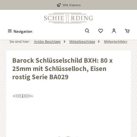
DHL Express
alt springen
Navigation
Sie sind hier:
Antike Beschläge
Möbelbeschläge
Möbelschilder
Barock Schlüsselschild BXH: 80 x
25mm mit Schlüsselloch, Eisen
rostig Serie BA029
Bildergalerie überspringen