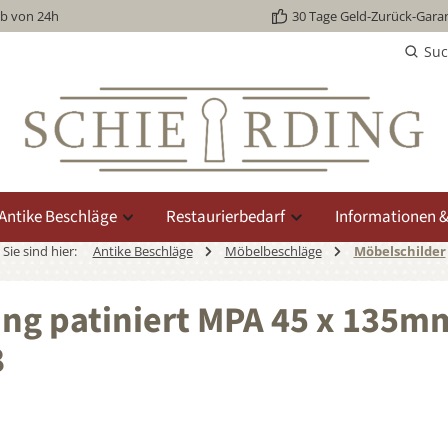
lb von 24h
30 Tage Geld-Zurück-Garan
Su
Antike Beschläge
Restaurierbedarf
Informationen &
Sie sind hier:
Antike Beschläge
Möbelbeschläge
Möbelschilder
ng patiniert MPA 45 x 135m
8