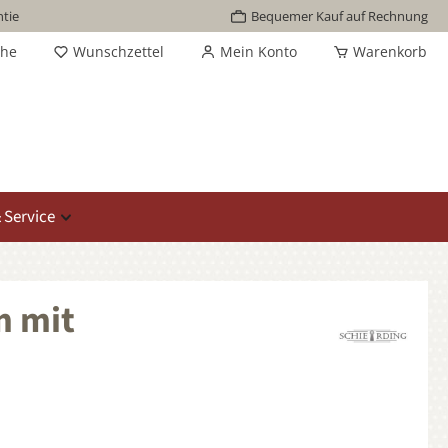
tie
Bequemer Kauf auf Rechnung
che
Wunschzettel
Mein Konto
Warenkorb
 Service
m mit