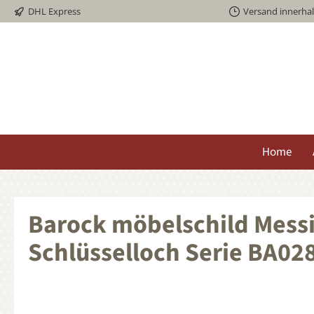
DHL Express
Versand innerha
springen
Zur Hauptnavigation springen
Home
Barock möbelschild Messi
Schlüsselloch Serie BA02
Bildergalerie überspringen