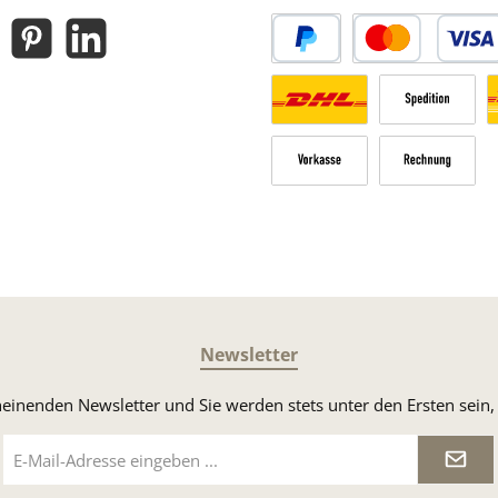
gram
Pinterest
LinkedIn
PayPal
Kredit- oder Debitk
Versandkosten Deutschland n
Sperrgut
V
Vorkasse
Rechnung
Newsletter
heinenden Newsletter und Sie werden stets unter den Ersten sei
E-
Mail-
Adresse