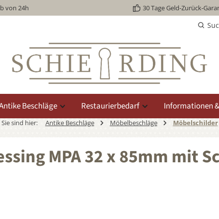
lb von 24h
30 Tage Geld-Zurück-Garan
Su
Antike Beschläge
Restaurierbedarf
Informationen &
Sie sind hier:
Antike Beschläge
Möbelbeschläge
Möbelschilder
essing MPA 32 x 85mm mit Sc