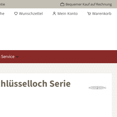
tie
Bequemer Kauf auf Rechnung
che
Wunschzettel
Mein Konto
Warenkorb
 Service
hlüsselloch Serie