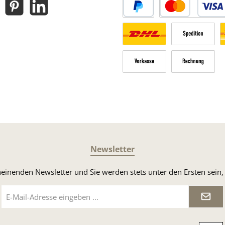
gram
Pinterest
LinkedIn
PayPal
Kredit- oder Debitk
Versandkosten Deutschland n
Sperrgut
V
Vorkasse
Rechnung
Newsletter
heinenden Newsletter und Sie werden stets unter den Ersten sei
E-
Mail-
Adresse
*