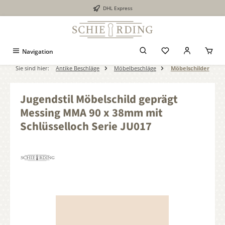
DHL Express
alt springen
Navigation
Sie sind hier:
Antike Beschläge
Möbelbeschläge
Möbelschilder
Jugendstil Möbelschild geprägt
Messing MMA 90 x 38mm mit
Schlüsselloch Serie JU017
Bildergalerie überspringen