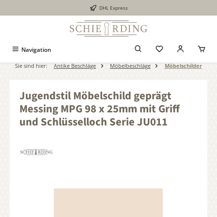
DHL Express
alt springen
Navigation
Sie sind hier:
Antike Beschläge
Möbelbeschläge
Möbelschilder
Jugendstil Möbelschild geprägt
Messing MPG 98 x 25mm mit Griff
und Schlüsselloch Serie JU011
Bildergalerie überspringen