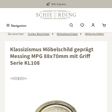
DHL Express
alt springen
Navigation
Sie sind hier:
Antike Beschläge
Möbelbeschläge
Möbelschilder
Klassizismus Möbelschild geprägt
Messing MPG 88x70mm mit Griff
Serie KL108
Bildergalerie überspringen