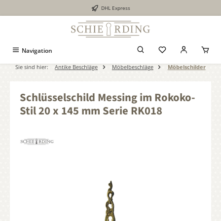
DHL Express
alt springen
Navigation
Sie sind hier:
Antike Beschläge
Möbelbeschläge
Möbelschilder
Schlüsselschild Messing im Rokoko-
Stil 20 x 145 mm Serie RK018
Bildergalerie überspringen