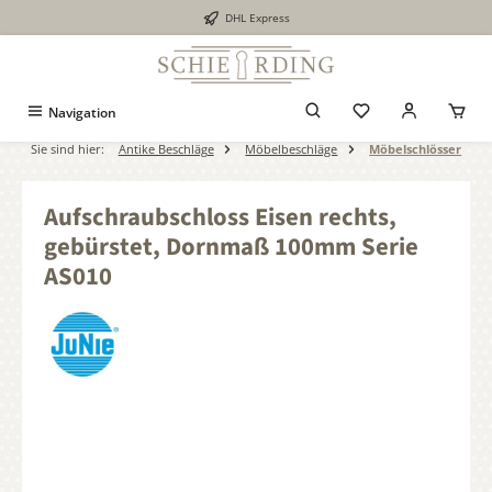
DHL Express
alt springen
Navigation
Sie sind hier:
Antike Beschläge
Möbelbeschläge
Möbelschlösser
Aufschraubschloss Eisen rechts,
gebürstet, Dornmaß 100mm Serie
AS010
Bildergalerie überspringen