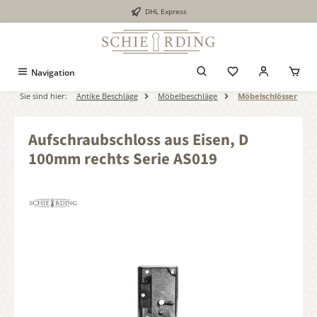
DHL Express
alt springen
Navigation
Sie sind hier:
Antike Beschläge
Möbelbeschläge
Möbelschlösser
Aufschraubschloss aus Eisen, D
100mm rechts Serie AS019
Bildergalerie überspringen