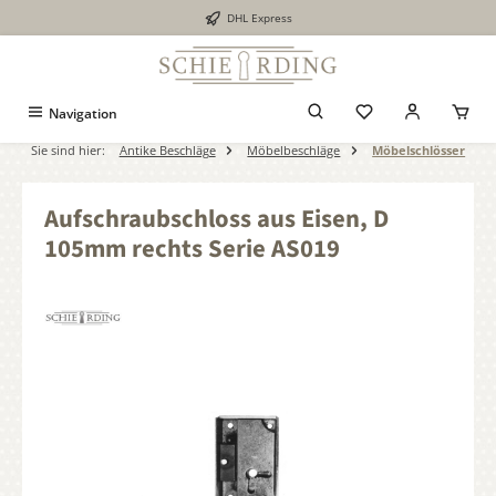
DHL Express
alt springen
Navigation
Sie sind hier:
Antike Beschläge
Möbelbeschläge
Möbelschlösser
Aufschraubschloss aus Eisen, D
105mm rechts Serie AS019
Bildergalerie überspringen