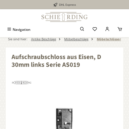
DHL Express
alt springen
Navigation
Sie sind hier:
Antike Beschläge
Möbelbeschläge
Möbelschlösser
Aufschraubschloss aus Eisen, D
30mm links Serie AS019
Bildergalerie überspringen