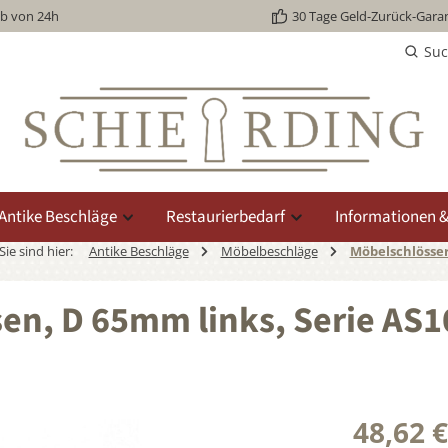
lb von 24h
30 Tage Geld-Zurück-Garan
Su
Antike Beschläge
Restaurierbedarf
Informationen &
Sie sind hier:
Antike Beschläge
Möbelbeschläge
Möbelschlösse
sen, D 65mm links, Serie AS1
48,62 €