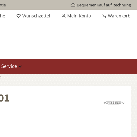
tie
Bequemer Kauf auf Rechnung
che
Wunschzettel
Mein Konto
Warenkorb
 Service
r
01