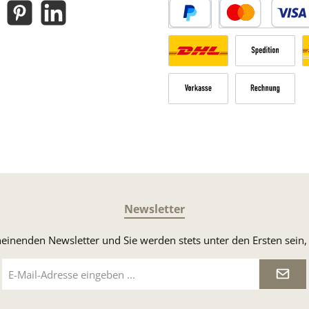
gram
Pinterest
LinkedIn
PayPal
Kredit- oder Debitk
Versandkosten Deutschland n
Sperrgut
V
Vorkasse
Rechnung
Newsletter
heinenden Newsletter und Sie werden stets unter den Ersten sei
E-
Mail-
Adresse
*