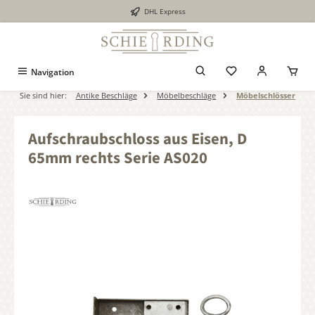
DHL Express
alt springen
Navigation
Sie sind hier:
Antike Beschläge
Möbelbeschläge
Möbelschlösser
Aufschraubschloss aus Eisen, D
65mm rechts Serie AS020
Bildergalerie überspringen