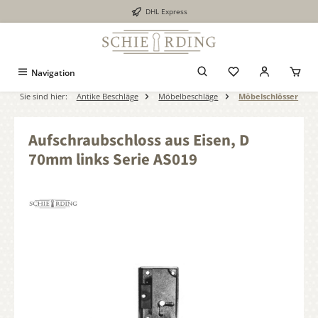
DHL Express
alt springen
Navigation
Sie sind hier:
Antike Beschläge
Möbelbeschläge
Möbelschlösser
Aufschraubschloss aus Eisen, D
70mm links Serie AS019
Bildergalerie überspringen