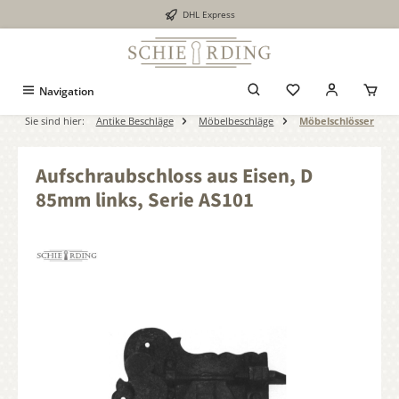
DHL Express
alt springen
Navigation
Sie sind hier:
Antike Beschläge
Möbelbeschläge
Möbelschlösser
Aufschraubschloss aus Eisen, D
85mm links, Serie AS101
Bildergalerie überspringen