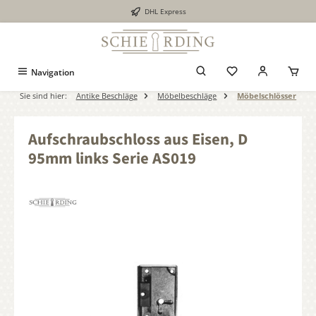
DHL Express
alt springen
Navigation
Sie sind hier:
Antike Beschläge
Möbelbeschläge
Möbelschlösser
Aufschraubschloss aus Eisen, D
95mm links Serie AS019
Bildergalerie überspringen