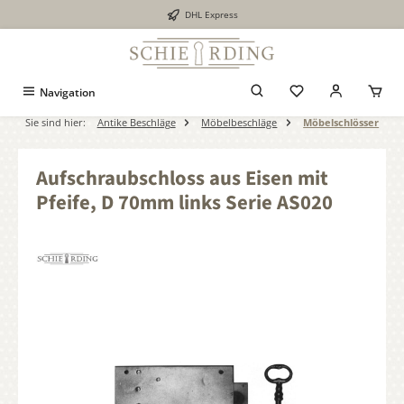
DHL Express
alt springen
Navigation
Sie sind hier:
Antike Beschläge
Möbelbeschläge
Möbelschlösser
Aufschraubschloss aus Eisen mit
Pfeife, D 70mm links Serie AS020
Bildergalerie überspringen