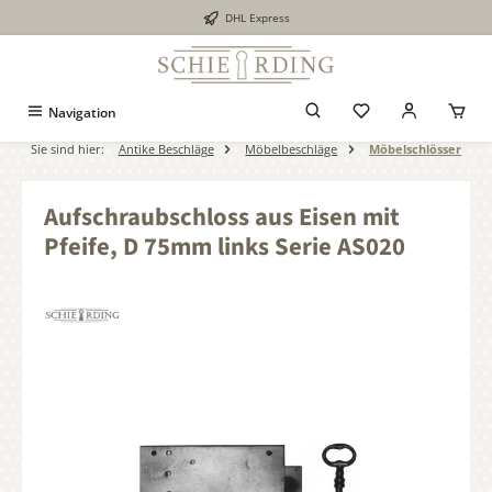
DHL Express
alt springen
Navigation
Sie sind hier:
Antike Beschläge
Möbelbeschläge
Möbelschlösser
Aufschraubschloss aus Eisen mit
Pfeife, D 75mm links Serie AS020
Bildergalerie überspringen