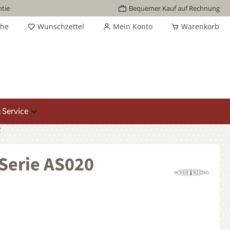
tie
Bequemer Kauf auf Rechnung
che
Wunschzettel
Mein Konto
Warenkorb
 Service
r
 Serie AS020