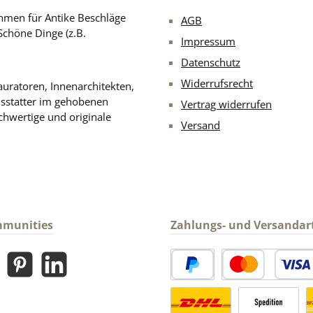
men für Antike Beschläge
AGB
Schöne Dinge (z.B.
Impressum
Datenschutz
Widerrufsrecht
uratoren, Innenarchitekten,
usstatter im gehobenen
Vertrag widerrufen
chwertige und originale
Versand
mmunities
Zahlungs- und Versandar
gram
Pinterest
LinkedIn
PayPal
Kredit- oder Debitk