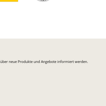
ormaler Versand Deutsche Post
ersandkosten Deutschland im DHL Express Next Day
n, über neue Produkte und Angebote informiert werden.