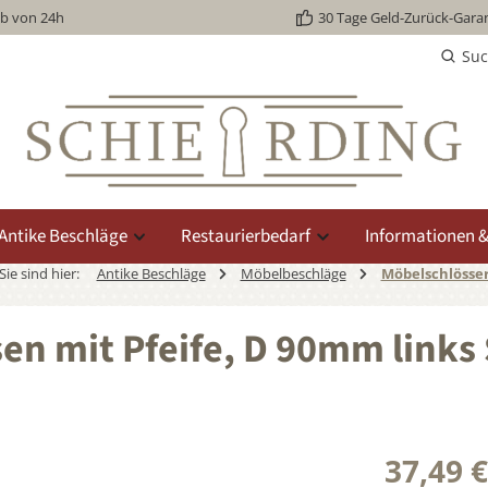
lb von 24h
30 Tage Geld-Zurück-Garan
Su
Antike Beschläge
Restaurierbedarf
Informationen &
Sie sind hier:
Antike Beschläge
Möbelbeschläge
Möbelschlösse
en mit Pfeife, D 90mm links
37,49 €