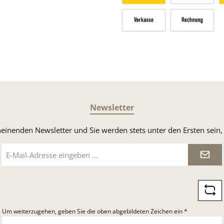
Versandkosten Deutschland n
Sperrgut
V
Vorkasse
Rechnung
Newsletter
heinenden Newsletter und Sie werden stets unter den Ersten sei
E-
Mail-
Adresse
*
Um weiterzugehen, geben Sie die oben abgebildeten Zeichen ein
*