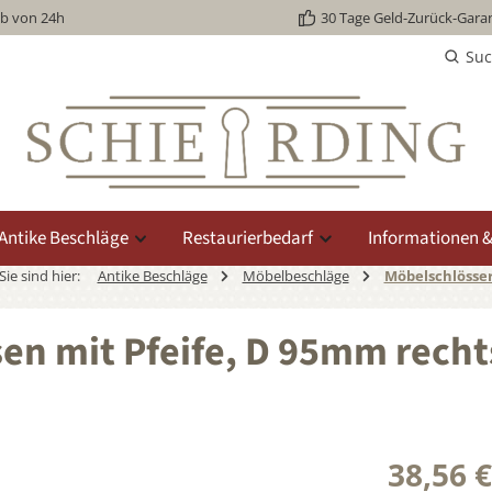
lb von 24h
30 Tage Geld-Zurück-Garan
Su
Antike Beschläge
Restaurierbedarf
Informationen &
Sie sind hier:
Antike Beschläge
Möbelbeschläge
Möbelschlösse
sen mit Pfeife, D 95mm recht
38,56 €