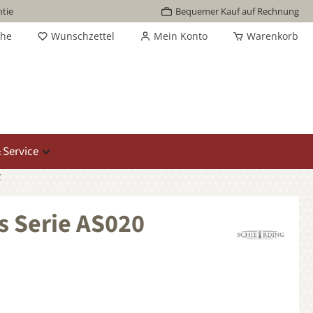
tie
Bequemer Kauf auf Rechnung
che
Wunschzettel
Mein Konto
Warenkorb
 Service
r
s Serie AS020