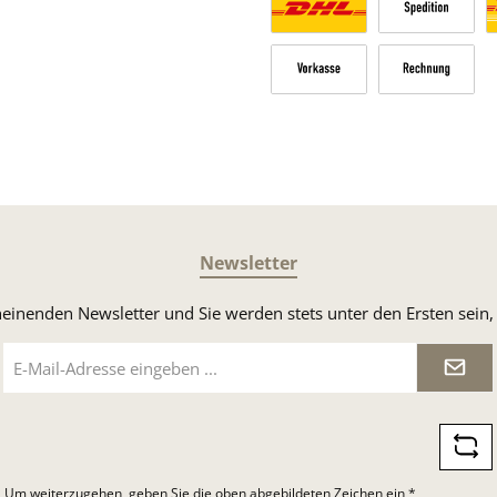
Versandkosten Deutschland n
Sperrgut
V
Vorkasse
Rechnung
Newsletter
heinenden Newsletter und Sie werden stets unter den Ersten sei
E-
Mail-
Adresse
*
Um weiterzugehen, geben Sie die oben abgebildeten Zeichen ein
*