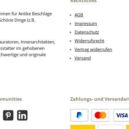
Rechtliches
men für Antike Beschläge
AGB
Schöne Dinge (z.B.
Impressum
Datenschutz
Widerrufsrecht
uratoren, Innenarchitekten,
usstatter im gehobenen
Vertrag widerrufen
chwertige und originale
Versand
mmunities
Zahlungs- und Versandar
gram
Pinterest
LinkedIn
PayPal
Kredit- oder Debitk