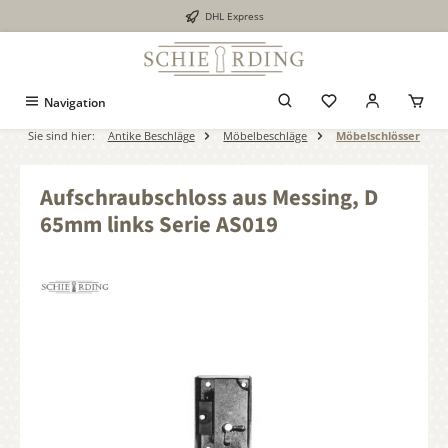
DHL Express
alt springen
Navigation
Sie sind hier:
Antike Beschläge
Möbelbeschläge
Möbelschlösser
Aufschraubschloss aus Messing, D
65mm links Serie AS019
Bildergalerie überspringen