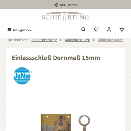
DHL Express
alt springen
Navigation
Sie sind hier:
Antike Beschläge
Möbelbeschläge
Möbelschlösser
Einlassschloß Dornmaß 15mm
Bildergalerie überspringen