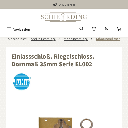
DHL Express
alt springen
Navigation
Sie sind hier:
Antike Beschläge
Möbelbeschläge
Möbelschlösser
Einlassschloß, Riegelschloss,
Dornmaß 35mm Serie EL002
Bildergalerie überspringen