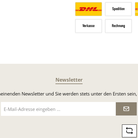
PayPal
Kredit- oder Debitk
Versandkosten Deutschland n
Sperrgut
V
Vorkasse
Rechnung
Newsletter
heinenden Newsletter und Sie werden stets unter den Ersten sei
E-
Mail-
Adresse
*