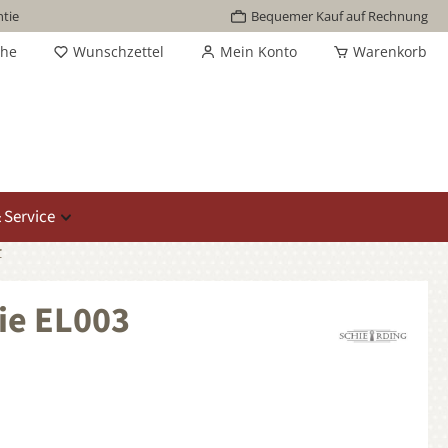
tie
Bequemer Kauf auf Rechnung
che
Wunschzettel
Mein Konto
Warenkorb
 Service
r
rie EL003