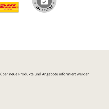
arte
SEPA Lastschrift
ormaler Versand Deutsche Post
ersandkosten Deutschland im DHL Express Next Day
n, über neue Produkte und Angebote informiert werden.