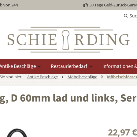
lb von 24h
30 Tage Geld-Zurück-Garan
Su
Antike Beschläge
Restaurierbedarf
Informationen &
Sie sind hier:
Antike Beschläge
Möbelbeschläge
Möbelschlösse
g, D 60mm lad und links, Se
22,97 €