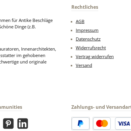
Rechtliches
men für Antike Beschläge
AGB
Schöne Dinge (z.B.
Impressum
Datenschutz
Widerrufsrecht
uratoren, Innenarchitekten,
usstatter im gehobenen
Vertrag widerrufen
chwertige und originale
Versand
mmunities
Zahlungs- und Versandar
gram
Pinterest
LinkedIn