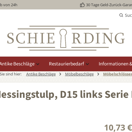
lb von 24h
30 Tage Geld-Zurück-Garan
Su
Antike Beschläge
Restaurierbedarf
Informationen &
Sie sind hier:
Antike Beschläge
Möbelbeschläge
Möbelschlösse
essingstulp, D15 links Serie
10,73 €