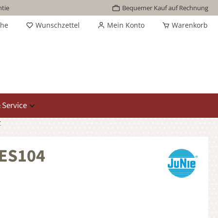
tie
Bequemer Kauf auf Rechnung
che
Wunschzettel
Mein Konto
Warenkorb
 Service
r
 ES104