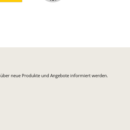
ormaler Versand Deutsche Post
ersandkosten Deutschland im DHL Express Next Day
n, über neue Produkte und Angebote informiert werden.