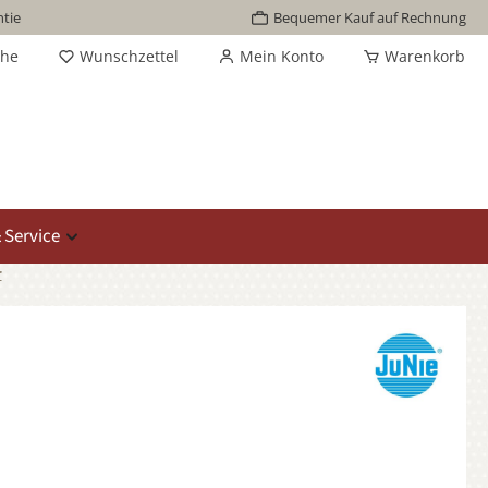
tie
Bequemer Kauf auf Rechnung
che
Wunschzettel
Mein Konto
Warenkorb
 Service
r