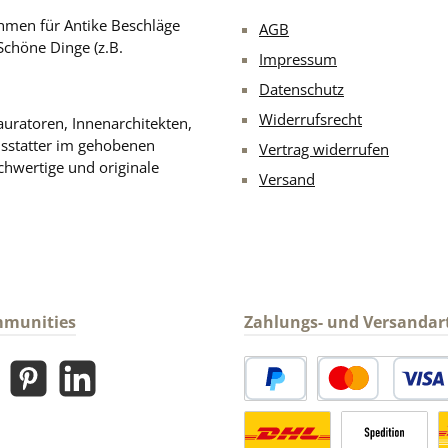
men für Antike Beschläge
AGB
Schöne Dinge (z.B.
Impressum
Datenschutz
Widerrufsrecht
uratoren, Innenarchitekten,
usstatter im gehobenen
Vertrag widerrufen
chwertige und originale
Versand
mmunities
Zahlungs- und Versandar
gram
Pinterest
LinkedIn
PayPal
Kredit- oder Debitk