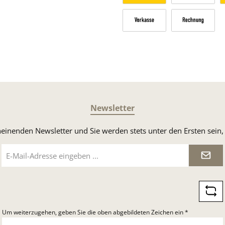
Versandkosten Deutschland n
Sperrgut
V
Vorkasse
Rechnung
Newsletter
heinenden Newsletter und Sie werden stets unter den Ersten sei
E-
Mail-
Adresse
*
Um weiterzugehen, geben Sie die oben abgebildeten Zeichen ein
*