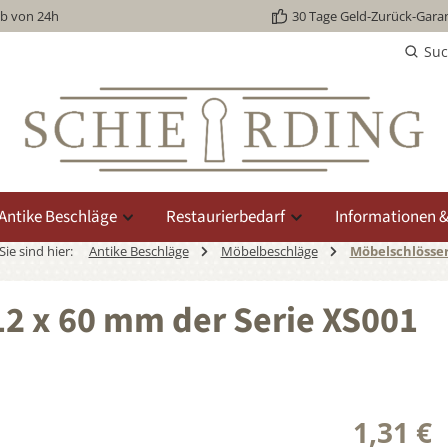
lb von 24h
30 Tage Geld-Zurück-Garan
Su
Antike Beschläge
Restaurierbedarf
Informationen &
Sie sind hier:
Antike Beschläge
Möbelbeschläge
Möbelschlösse
12 x 60 mm der Serie XS001
1,31 €