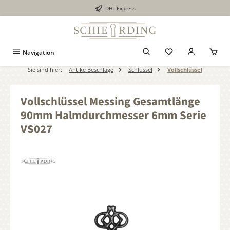
DHL Express
alt springen
Navigation
Sie sind hier:
Antike Beschläge
Schlüssel
Vollschlüssel
Vollschlüssel Messing Gesamtlänge
90mm Halmdurchmesser 6mm Serie
VS027
Bildergalerie überspringen