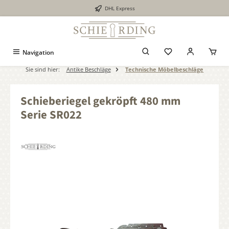
DHL Express
alt springen
Navigation
Sie sind hier:
Antike Beschläge
Technische Möbelbeschläge
Schieberiegel gekröpft 480 mm
Serie SR022
Bildergalerie überspringen