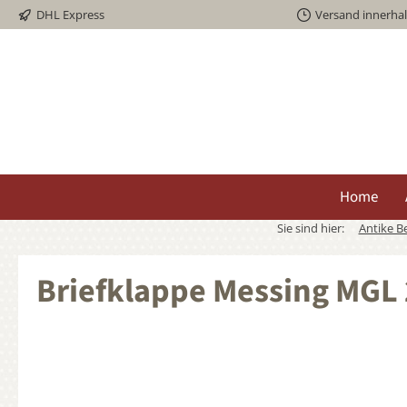
DHL Express
Versand innerha
springen
Zur Hauptnavigation springen
Home
Sie sind hier:
Antike B
Briefklappe Messing MGL
Bildergalerie überspringen