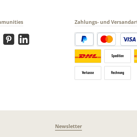
mmunities
Zahlungs- und Versandar
gram
Pinterest
LinkedIn
PayPal
Kredit- oder Debitk
Versandkosten Deutschland n
Sperrgut
V
Vorkasse
Rechnung
Newsletter