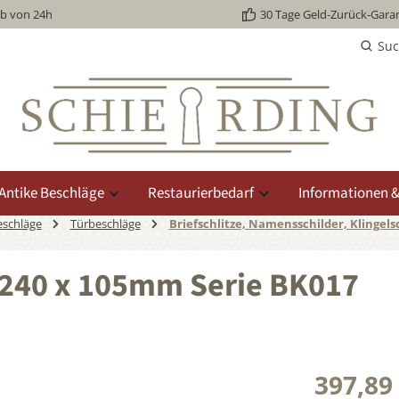
lb von 24h
30 Tage Geld-Zurück-Garan
Su
Antike Beschläge
Restaurierbedarf
Informationen &
eschläge
Türbeschläge
Briefschlitze, Namensschilder, Klingels
 240 x 105mm Serie BK017
397,89