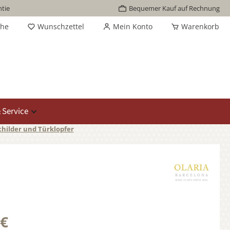
tie
Bequemer Kauf auf Rechnung
che
Wunschzettel
Mein Konto
Warenkorb
 Service
childer und Türklopfer
 €