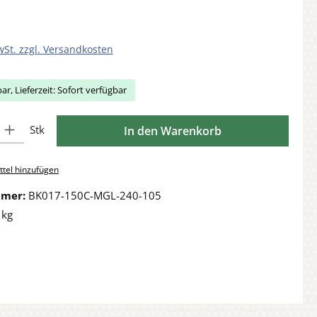
wSt. zzgl. Versandkosten
ar, Lieferzeit: Sofort verfügbar
Gib den gewünschten Wert ein oder benutze die Schaltflächen um die Anzahl zu 
Stk
In den Warenkorb
tel hinzufügen
mmer:
BK017-150C-MGL-240-105
 kg