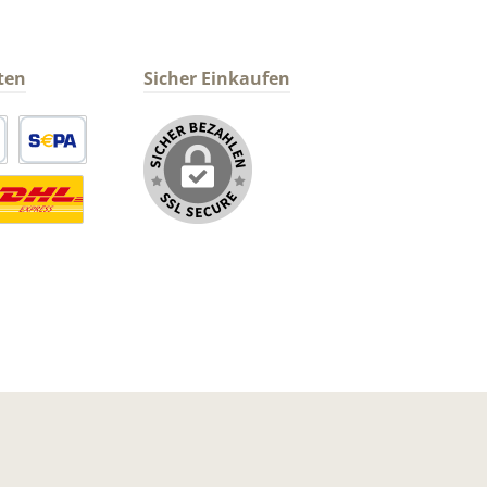
ten
Sicher Einkaufen
arte
SEPA Lastschrift
ormaler Versand Deutsche Post
ersandkosten Deutschland im DHL Express Next Day