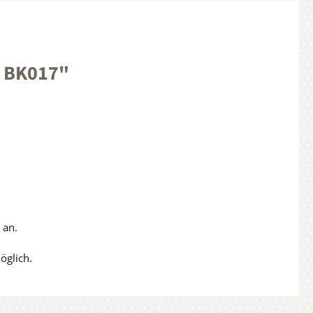
e BK017"
 an.
öglich.