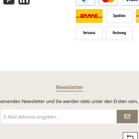
gram
Pinterest
LinkedIn
PayPal
Kredit- oder Debitk
Versandkosten Deutschland n
Sperrgut
V
Vorkasse
Rechnung
Newsletter
heinenden Newsletter und Sie werden stets unter den Ersten sei
E-
Mail-
Adresse
*