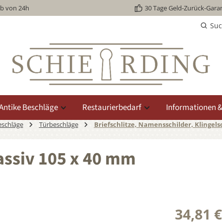
lb von 24h
30 Tage Geld-Zurück-Garan
Su
Antike Beschläge
Restaurierbedarf
Informationen &
eschläge
Türbeschläge
Briefschlitze, Namensschilder, Klingels
ssiv 105 x 40 mm
34,81 €