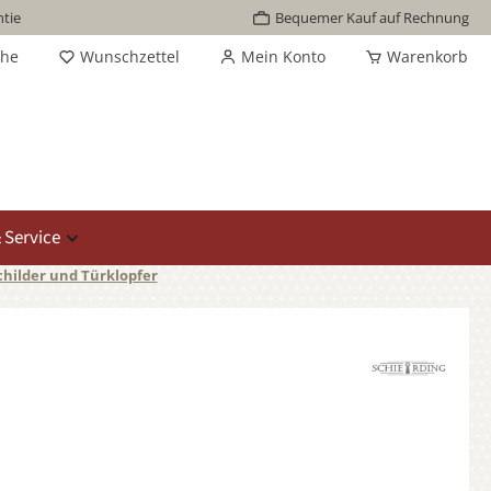
tie
Bequemer Kauf auf Rechnung
che
Wunschzettel
Mein Konto
Warenkorb
 Service
childer und Türklopfer