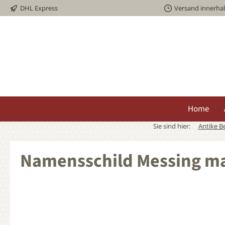
DHL Express
Versand innerha
springen
Zur Hauptnavigation springen
Home
Sie sind hier:
Antike B
Namensschild Messing ma
Bildergalerie überspringen