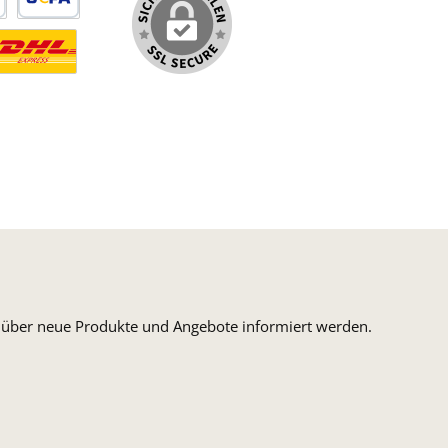
arte
SEPA Lastschrift
ormaler Versand Deutsche Post
ersandkosten Deutschland im DHL Express Next Day
n, über neue Produkte und Angebote informiert werden.