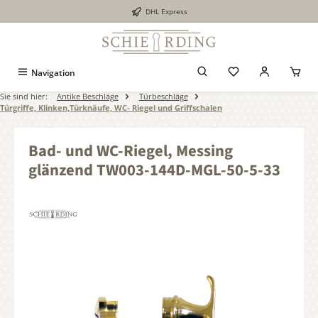
DHL Express
alt springen
Navigation
Sie sind hier:
Antike Beschläge
Türbeschläge
Türgriffe, Klinken,Türknäufe, WC- Riegel und Griffschalen
Bad- und WC-Riegel, Messing
glänzend TW003-144D-MGL-50-5-33
Bildergalerie überspringen