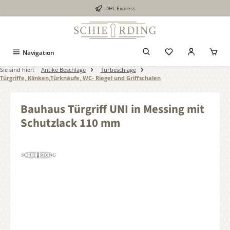
DHL Express
alt springen
Navigation
Sie sind hier:
Antike Beschläge
Türbeschläge
Türgriffe, Klinken,Türknäufe, WC- Riegel und Griffschalen
Bauhaus Türgriff UNI in Messing mit
Schutzlack 110 mm
Bildergalerie überspringen