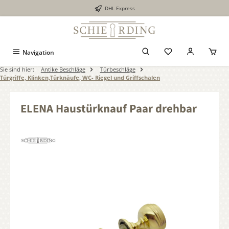
DHL Express
alt springen
Navigation
Sie sind hier:
Antike Beschläge
Türbeschläge
Türgriffe, Klinken,Türknäufe, WC- Riegel und Griffschalen
ELENA Haustürknauf Paar drehbar
Bildergalerie überspringen